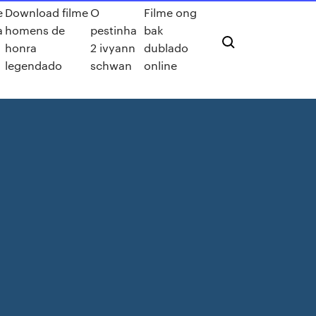
e
Download filme
O
Filme ong
a
homens de
pestinha
bak
honra
2 ivyann
dublado
legendado
schwan
online